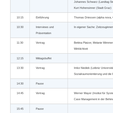
Johannes Schwarz (Landtag St
Kurt Hohensinner (Stadt Graz)
10:15
Einführung
Thomas Driessen (alpha nova, 
10:30
Interviews und
In eigener Sache: Zeitzeuginne
Präsentation
11:30
Vortrag
Bettina Platzer, Melanie Wimmer
Wirklichkeit
12:15
Mittagsbuffet
13:30
Vortrag
Imke Niediek (Leibniz Universit
Sozialraumorientierung und die 
14:30
Pause
14:45
Vortrag
Werner Mayer (Institut für Syst
Case Management in der Behinde
15:45
Pause